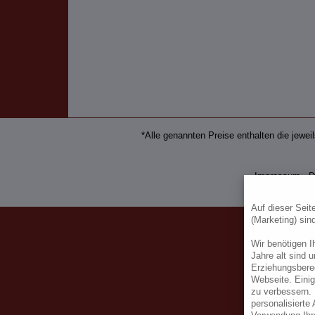
*Alle genannten Preise enthalten die jewe
Impressum
-
D
Auf dieser Seit
(Marketing) sin
Wir benötigen 
Jahre alt sind 
Erziehungsbere
Webseite. Einig
zu verbessern. 
personalisierte