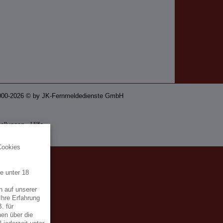
z. 2000-2026 © by JK-Fernmeldedienste GmbH
ellungen
-
Hilfe
Cookies
e unter 18
n auf unserer
Ihre Erfahrung
. für
nen über die