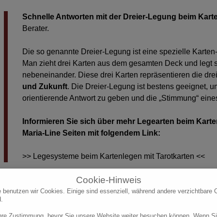
Schnelle Antworten mit der Dreier-Legung beim Karte
Berater.
Die so genannte Dreier-Legung ist eine spezielle Karten-L
Man zieht drei Karten aus dem gesamten Deck und legt s
nebeneinander. Diese drei Karten repräsentieren die dre
und Zukunft
. Die Dreier-Legung ist bestens geeignet, 
orientierende Antwort zu geben und die „Stimmung“ eine
Informieren Sie sich über mehr Legearten beim Karte
Maria-Line Seiten mit folgendem Link:
>> Legesysteme beim Kartenlegen mit Tarotkarten <<
Cookie-Hinweis
e benutzen wir Cookies. Einige sind essenziell, während andere verzichtbare 
d.
er geht's zur Maria-Line Facebook-Seite
(externer Link zu Face
Ihre Zustimmung, bevor Sie unsere Website weiter besuchen können. Wenn Si