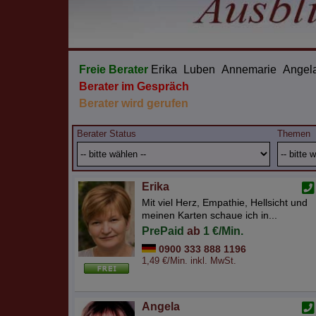
Freie Berater
Erika
Luben
Annemarie
Angel
Berater im Gespräch
Berater wird gerufen
Berater Status
Themen
Erika
Mit viel Herz, Empathie, Hellsicht und
meinen Karten schaue ich in...
PrePaid
ab
1 €/Min.
0900 333 888 1196
1,49 €/Min. inkl. MwSt.
Angela