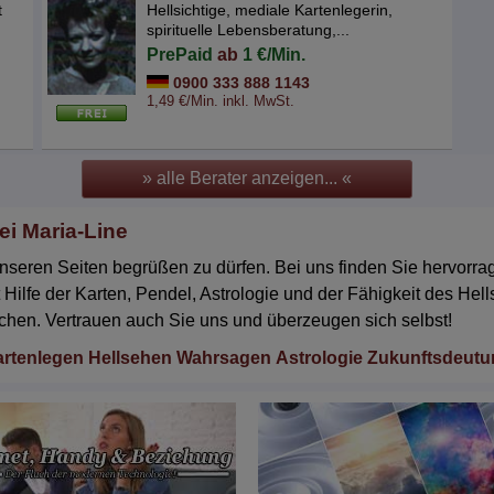
t
Hellsichtige, mediale Kartenlegerin,
spirituelle Lebensberatung,...
PrePaid
ab
1 €/Min.
0900 333 888 1143
1,49 €/Min. inkl. MwSt.
» alle Berater anzeigen... «
i Maria-Line
f unseren Seiten begrüßen zu dürfen. Bei uns finden Sie hervorr
 Hilfe der Karten, Pendel, Astrologie und der Fähigkeit des He
chen. Vertrauen auch Sie uns und überzeugen sich selbst!
rtenlegen
Hellsehen
Wahrsagen
Astrologie
Zukunftsdeutu