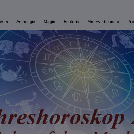
ehen
Astrologie
Magie
Esoterik
Mehrwertdienste
Pre