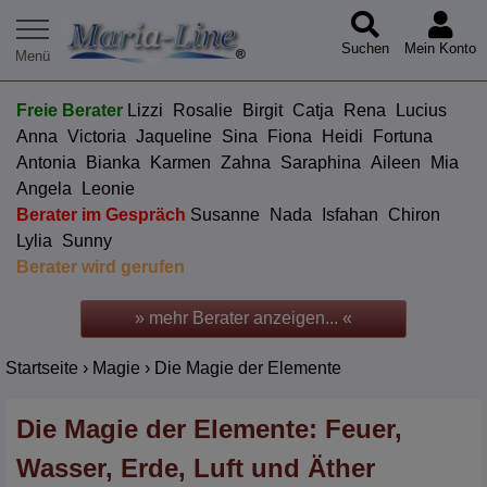
Suchen
Mein Konto
Freie Berater
Lizzi
Rosalie
Birgit
Catja
Rena
Lucius
Anna
Victoria
Jaqueline
Sina
Fiona
Heidi
Fortuna
Antonia
Bianka
Karmen
Zahna
Saraphina
Aileen
Mia
Angela
Leonie
Berater im Gespräch
Susanne
Nada
Isfahan
Chiron
Lylia
Sunny
Berater wird gerufen
» mehr Berater anzeigen... «
Startseite
›
Magie
›
Die Magie der Elemente
Die Magie der Elemente: Feuer,
Wasser, Erde, Luft und Äther