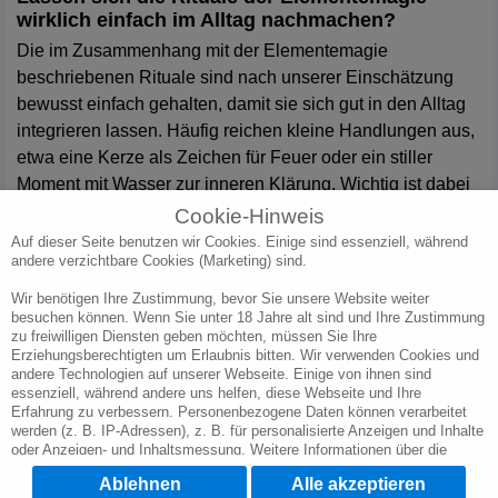
wirklich einfach im Alltag nachmachen?
Die im Zusammenhang mit der Elementemagie
beschriebenen Rituale sind nach unserer Einschätzung
bewusst einfach gehalten, damit sie sich gut in den Alltag
integrieren lassen. Häufig reichen kleine Handlungen aus,
etwa eine Kerze als Zeichen für Feuer oder ein stiller
Moment mit Wasser zur inneren Klärung. Wichtig ist dabei
weniger der äußere Ablauf als die bewusste
Cookie-Hinweis
Aufmerksamkeit, mit der du das Ritual ausführst. So kann
Auf dieser Seite benutzen wir Cookies. Einige sind essenziell, während
andere verzichtbare Cookies (Marketing) sind.
Elementemagie als sanfte Praxis verstanden werden, die
ohne großen Aufwand Raum für Selbstreflexion und innere
Wir benötigen Ihre Zustimmung, bevor Sie unsere Website weiter
Ordnung schafft.
besuchen können. Wenn Sie unter 18 Jahre alt sind und Ihre Zustimmung
zu freiwilligen Diensten geben möchten, müssen Sie Ihre
Erziehungsberechtigten um Erlaubnis bitten. Wir verwenden Cookies und
andere Technologien auf unserer Webseite. Einige von ihnen sind
essenziell, während andere uns helfen, diese Webseite und Ihre
Erfahrung zu verbessern. Personenbezogene Daten können verarbeitet
werden (z. B. IP-Adressen), z. B. für personalisierte Anzeigen und Inhalte
oder Anzeigen- und Inhaltsmessung. Weitere Informationen über die
Verwendung Ihrer Daten finden Sie in unserer Datenschutzerklärung. Sie
Ablehnen
Alle akzeptieren
können Ihre Auswahl jederzeit unter
Cookie-Einstellungen
widerrufen oder