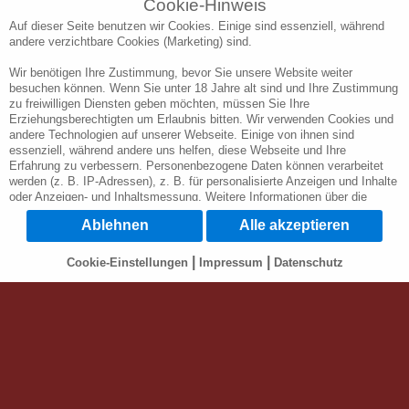
Cookie-Hinweis
zu:
*
Auf dieser Seite benutzen wir Cookies. Einige sind essenziell, während
andere verzichtbare Cookies (Marketing) sind.
Wir benötigen Ihre Zustimmung, bevor Sie unsere Website weiter
besuchen können. Wenn Sie unter 18 Jahre alt sind und Ihre Zustimmung
zu freiwilligen Diensten geben möchten, müssen Sie Ihre
Erziehungsberechtigten um Erlaubnis bitten. Wir verwenden Cookies und
andere Technologien auf unserer Webseite. Einige von ihnen sind
essenziell, während andere uns helfen, diese Webseite und Ihre
Erfahrung zu verbessern. Personenbezogene Daten können verarbeitet
werden (z. B. IP-Adressen), z. B. für personalisierte Anzeigen und Inhalte
oder Anzeigen- und Inhaltsmessung. Weitere Informationen über die
Verwendung Ihrer Daten finden Sie in unserer Datenschutzerklärung. Sie
Ablehnen
Alle akzeptieren
können Ihre Auswahl jederzeit unter
Cookie-Einstellungen
widerrufen oder
anpassen.
|
|
Cookie-Einstellungen
Impressum
Datenschutz
Wichtig: Wir weisen Sie darauf hin, dass die Verarbeitung Ihrer Daten
durch die Nutzung verschiedener Dienste auf unserer Webseite in den
USA durch Google, Facebook u. Youtube geschieht: Wenn Sie auf "Alle
akzeptieren" klicken, willigen Sie zugleich gem. Art. 49 Abs. 1 S. 1 lit. a
DSGVO ein, dass Ihre Daten in den USA verarbeitet werden. Die USA
werden vom Europäischen Gerichtshof als ein Land mit einem nach EU-
Standards unzureichendem Datenschutzniveau eingeschätzt. Es besteht
*Alle genannten Preise enthalten die jeweils gültige gesetzliche
das Risiko, dass Ihre Daten durch US-Behörden, zu Kontroll- und zu
Mehrwertsteuer. Mobilfunktarif ggf. abw. / Stand: Mrz. 2000-2026 © by JK-
Überwachungszwecken, möglicherweise auch ohne
Fernmeldedienste GmbH