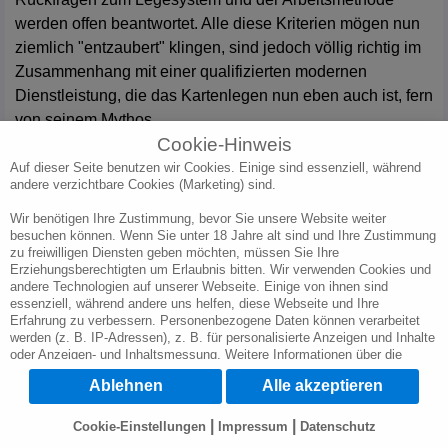
werden offen beantwortet. Alle diese Kriterien mögen nun
ziemlich "entzaubert" klingen, sind jedoch völlig richtig im
Zusammenhang mit einer qualifizierten modernen
Dienstleistung, die das Kartenlegen nun eben auch ist, fern
von seinem Mythos.
Cookie-Hinweis
Kann man den Kartenlegern vertrauen? Tatsächlich mehr
Auf dieser Seite benutzen wir Cookies. Einige sind essenziell, während
andere verzichtbare Cookies (Marketing) sind.
sogar wie bei einer Praxisberatung. Obwohl Sie auch dort
vertrauen haben können und auch haben sollten. Aber
Wir benötigen Ihre Zustimmung, bevor Sie unsere Website weiter
besuchen können. Wenn Sie unter 18 Jahre alt sind und Ihre Zustimmung
durch die Art des Kartenlegen am Telefons bedingt, kann
zu freiwilligen Diensten geben möchten, müssen Sie Ihre
man den Beratenden seine Fragen, Sorgen, Wünsche und
Erziehungsberechtigten um Erlaubnis bitten. Wir verwenden Cookies und
andere Technologien auf unserer Webseite. Einige von ihnen sind
mehr anvertrauen. Denn der Kartenleger oder die
essenziell, während andere uns helfen, diese Webseite und Ihre
Kartenlegerin kennt einen ja nur vom Telefon. Und dann
Erfahrung zu verbessern. Personenbezogene Daten können verarbeitet
auch nur die Informationen über Sie, die Sie preis geben.
werden (z. B. IP-Adressen), z. B. für personalisierte Anzeigen und Inhalte
oder Anzeigen- und Inhaltsmessung. Weitere Informationen über die
Verwendung Ihrer Daten finden Sie in unserer Datenschutzerklärung. Sie
Im übrigen ist die Hemmschwelle bei einer
Ablehnen
Alle akzeptieren
können Ihre Auswahl jederzeit unter
Cookie-Einstellungen
widerrufen oder
anpassen.
Telefonberatung auch sehr viel niedriger. So manche
|
|
Cookie-Einstellungen
Impressum
Datenschutz
Frage kann einem evtl. peinlich sein oder ist
Wichtig: Wir weisen Sie darauf hin, dass die Verarbeitung Ihrer Daten