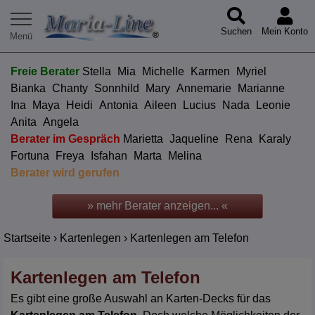
Suchen
Mein Konto
Freie Berater
Stella
Mia
Michelle
Karmen
Myriel
Bianka
Chanty
Sonnhild
Mary
Annemarie
Marianne
Ina
Maya
Heidi
Antonia
Aileen
Lucius
Nada
Leonie
Anita
Angela
Berater im Gespräch
Marietta
Jaqueline
Rena
Karaly
Fortuna
Freya
Isfahan
Marta
Melina
Berater wird gerufen
» mehr Berater anzeigen... «
Startseite
›
Kartenlegen
›
Kartenlegen am Telefon
Kartenlegen am Telefon
Es gibt eine große Auswahl an Karten-Decks für das