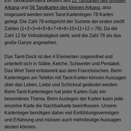
Ein Tarotkartendeck besteht aus
22 Tarotarten des grossen
Arkana
und
56 Tarotkarten des kleinen Arkana
, also
insgesamt werden beim Tarot Kartenlegen 78 Karten
gelegt. Die Zahl 78 entspricht der Summe der ersten zwölf
Zahlen (1+2+3+4+5+6+7+8+9+10+11+12 = 78). Da die
Zahl 12 für Vollständigkeit steht, wird die Zahl 78 als das
große Ganze angesehen.
Das Tarot-Deck ist den 4 Elementen zugeordnet und
unterteilt sich in Stäbe, Kelche, Schwerter und Pentakel.
Das Wort Tarot entstammt aus dem Französischen. Beim
Kartenlegen am Telefon mit Tarot-Karten können Aussagen
über das Leben, Liebe und Schicksal gedeutet werden.
Beim Tarot Kartenlegen hat jeder Karten-Satz ein
besonderes Thema. Beim Auslegen der Karten kann jede
einzelne Karte die Nachbarkarte beeinflussen. Unsere
Kartenleger benötigen daher viel Einfühlungsvermögen
und Erfahrung und müssen auch mehrdeutige Aussagen
deuten können.