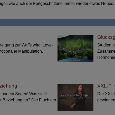
teiger, wie auch der Fortgeschrittene immer wieder etwas Neues
Glücksg
igung zur Waffe wird. Love-
Studien b
otionaler Manipulation.
Zusammen
Hormonen 
eziehung
XXL-Fli
 nur ein Segen! Was stellt
Der XXL-Fl
er Beziehung an? Der Fluch der
gewinnen,