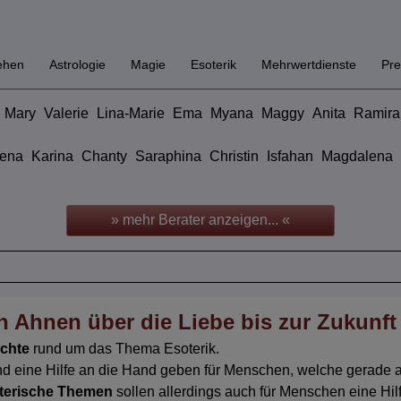
ehen
Astrologie
Magie
Esoterik
Mehrwertdienste
Pre
Mary
Valerie
Lina-Marie
Ema
Myana
Maggy
Anita
Ramira
ena
Karina
Chanty
Saraphina
Christin
Isfahan
Magdalena
» mehr Berater anzeigen... «
 Ahnen über die Liebe bis zur Zukunft
ichte
rund um das Thema Esoterik.
d eine Hilfe an die Hand geben für Menschen, welche gerade am
terische Themen
sollen allerdings auch für Menschen eine Hilf