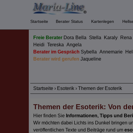
Startseite
Berater Status
Kartenlegen
Hells
Freie Berater
Dora
Bella
Stella
Karaly
Rena
Heidi
Tereska
Angela
Berater im Gespräch
Sybella
Annemarie
Hel
Berater wird gerufen
Jaqueline
Startseite
›
Esoterik
›
Themen der Esoterik
Themen der Esoterik: Von den
Hier finden Sie
Informationen, Tipps und Ber
Wir möchten dabei Lichts ins Dunkel bringen un
veröffentlichen Texte und Beiträge rund um
eso