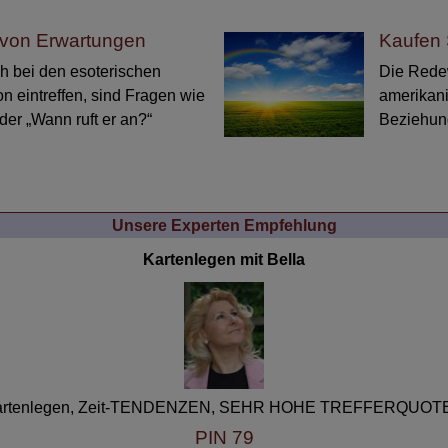
von Erwartungen
Kaufen 
ich bei den esoterischen
Die Redew
n eintreffen, sind Fragen wie
amerikan
der „Wann ruft er an?“
Beziehung
Unsere Experten Empfehlung
Bella
artenlegen, Zeit-TENDENZEN, SEHR HOHE TREFFERQUOTE.
PIN 79