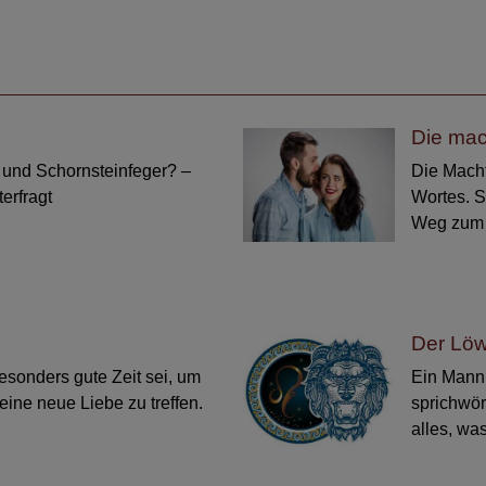
Die mac
 und Schornsteinfeger? –
Die Macht
erfragt
Wortes. S
Weg zum H
Der Löw
esonders gute Zeit sei, um
Ein Mann 
ine neue Liebe zu treffen.
sprichwör
alles, wa