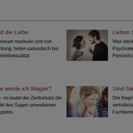
d die Liebe
Lieben 
geheuer maskulin und von
Was steck
hlung, heiter-sarkastisch bis
Psychiater
Intellektualität
Persönlic
ie werde ich Magier?
Sind Si
 so lautet der Zentralsatz der
Der Begrif
fel des Sagen umwobenen
verhältni
gistos
Fachtermi