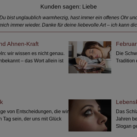
Kunden sagen: Liebe
r. Du bist unglaublich warmherzig, hast immer ein offenes Ohr un
mich immer wieder. Danke für deine liebevolle Art – ich kann d
nd Ahnen-Kraft
Februar
ln: wir wissen es nicht genau.
Die Schwä
bekannt – das Wort allein ist
Tradition
ck
Lebensk
olge von Entscheidungen, die wir
Das Schla
n Tag sein, der uns mit Glück
Jahren be
Slogan g