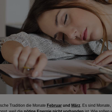
nische Tradition die Monate
Februar
und
März
. Es sind Monate,
onst, weil die
nötige Energie nicht vorhanden
ist. Wie solle