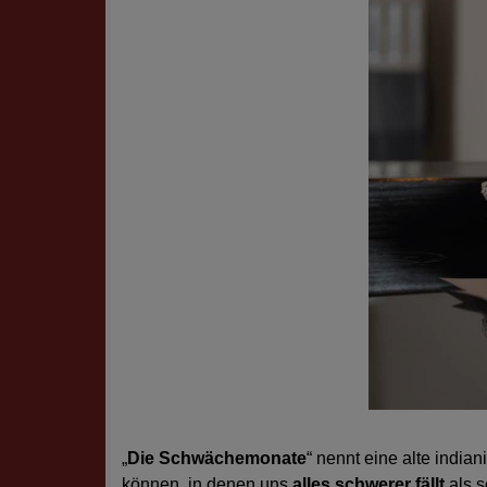
„
Die Schwächemonate
“ nennt eine alte india
können, in denen uns
alles schwerer fällt
als s