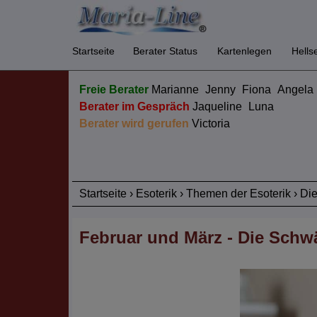
Startseite
Berater Status
Kartenlegen
Hells
Freie Berater
Marianne
Jenny
Fiona
Angela
Berater im Gespräch
Jaqueline
Luna
Berater wird gerufen
Victoria
Startseite
›
Esoterik
›
Themen der Esoterik
›
Di
Februar und März - Die Sch