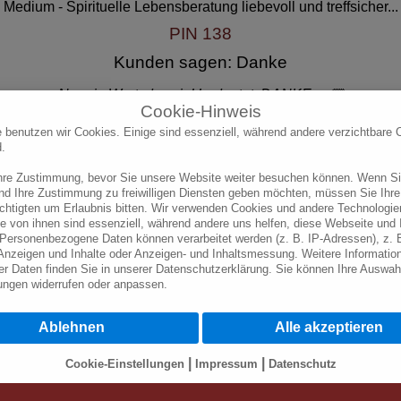
Medium - Spirituelle Lebensberatung liebevoll und treffsicher...
PIN 138
Kunden sagen: Danke
Nur ein Wort, das viel bedeutet: DANKE 🙏🏼
Cookie-Hinweis
e benutzen wir Cookies. Einige sind essenziell, während andere verzichtbare 
ne Pause wie der Körper, und weshalb sollte man nicht in den
d.
nvoll und regenerierend, sich im regnerischen März einfach, wenn
Ihre Zustimmung, bevor Sie unsere Website weiter besuchen können. Wenn Si
k zu ziehen, um neue Kraft zu tanken…
und Ihre Zustimmung zu freiwilligen Diensten geben möchten, müssen Sie Ihre
chtigten um Erlaubnis bitten. Wir verwenden Cookies und andere Technologie
e von ihnen sind essenziell, während andere uns helfen, diese Webseite und 
Personenbezogene Daten können verarbeitet werden (z. B. IP-Adressen), z. B
 Anzeigen und Inhalte oder Anzeigen- und Inhaltsmessung. Weitere Informatio
r Daten finden Sie in unserer Datenschutzerklärung. Sie können Ihre Auswahl
lungen
widerrufen oder anpassen.
isen Sie darauf hin, dass die Verarbeitung Ihrer Daten durch die Nutzung ver
Ablehnen
Alle akzeptieren
serer Webseite in den USA durch Google, Facebook u. Youtube geschieht: Wen
icken, willigen Sie zugleich gem. Art. 49 Abs. 1 S. 1 lit. a DSGVO ein, dass I
t werden. Die USA werden vom Europäischen Gerichtshof als ein Land mit e
|
|
Cookie-Einstellungen
Impressum
Datenschutz
reichendem Datenschutzniveau eingeschätzt. Es besteht das Risiko, dass Ih
u Kontroll- und zu Überwachungszwecken, möglicherweise auch ohne