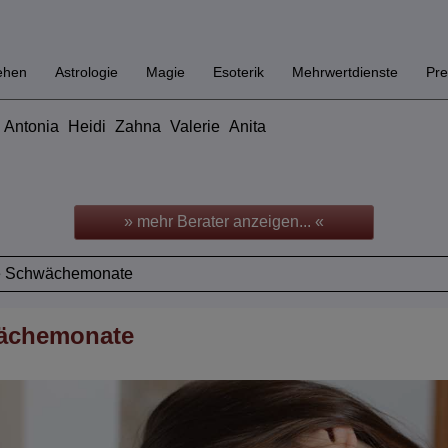
ehen
Astrologie
Magie
Esoterik
Mehrwertdienste
Pre
Antonia
Heidi
Zahna
Valerie
Anita
» mehr Berater anzeigen... «
e Schwächemonate
wächemonate