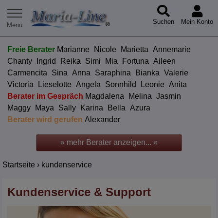
Suchen
Mein Konto
Freie Berater
Marianne
Nicole
Marietta
Annemarie
Chanty
Ingrid
Reika
Simi
Mia
Fortuna
Aileen
Carmencita
Sina
Anna
Saraphina
Bianka
Valerie
Victoria
Lieselotte
Angela
Sonnhild
Leonie
Anita
Berater im Gespräch
Magdalena
Melina
Jasmin
Maggy
Maya
Sally
Karina
Bella
Azura
Berater wird gerufen
Alexander
» mehr Berater anzeigen... «
Startseite
›
kundenservice
Kundenservice & Support