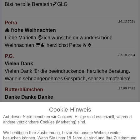
Bist ne tolle Beraterin💕GLG
26.12.2024
Petra
🎄 frohe Weihnachten
Liebe Marietta 🤶 ich wünsche dir wunderschöne
Weihnachten 🧑‍🎄 herzlichst Petra 🥂🌟
21.10.2024
P.G.
Vielen Dank
Vielen Dank für die beeindruckende, herzliche Beratung.
War ein sehr angenehmes Gespräch, sehr zu empfehlen!
27.08.2024
Butterblümchen
Danke Danke Danke
Liebe Marietta,es ist so weit und die Person ist
Cookie-Hinweis
gesperrt.Auch für mich gibt es eine Schmerzgrenze, die
Auf dieser Seite benutzen wir Cookies. Einige sind essenziell, während
endlich überschritten ist. Danke Dir sehr für Deine
andere verzichtbare Cookies (Marketing) sind.
mutmachende Unterstützung und Deine heitere Art, die
Wir benötigen Ihre Zustimmung, bevor Sie unsere Website weiter
Dinge ins rechte Licht zu rücken! Herzlichst!
besuchen können. Wenn Sie unter 18 Jahre alt sind und Ihre Zustimmung