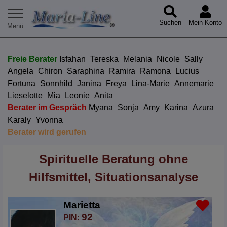
Suchen
Mein Konto
Freie Berater
Isfahan
Tereska
Melania
Nicole
Sally
Angela
Chiron
Saraphina
Ramira
Ramona
Lucius
Fortuna
Sonnhild
Janina
Freya
Lina-Marie
Annemarie
Lieselotte
Mia
Leonie
Anita
Berater im Gespräch
Myana
Sonja
Amy
Karina
Azura
Karaly
Yvonna
Berater wird gerufen
Spirituelle Beratung ohne
Hilfsmittel, Situationsanalyse
Marietta
92
PIN: