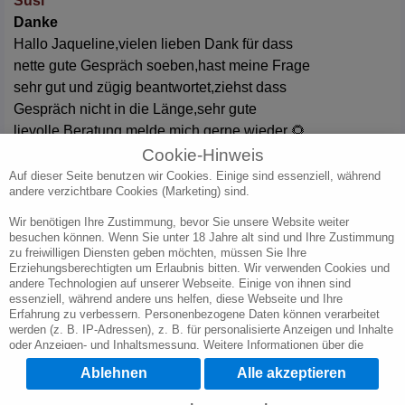
Susi
Danke
Hallo Jaqueline,vielen lieben Dank für dass
nette gute Gespräch soeben,hast meine Frage
sehr gut und zügig beantwortet,ziehst dass
Gespräch nicht in die Länge,sehr gute
lievolle Beratung,melde mich gerne wieder 🌻
Cookie-Hinweis
01.07.2026
Tilla
Auf dieser Seite benutzen wir Cookies. Einige sind essenziell, während
Dankeschön
andere verzichtbare Cookies (Marketing) sind.
Hast mir meine Vermutungen was meine Kinder
Wir benötigen Ihre Zustimmung, bevor Sie unsere Website weiter
betreffen voll bestätigt und kann dich jedem
besuchen können. Wenn Sie unter 18 Jahre alt sind und Ihre Zustimmung
empfehlen der die Wahrheit hören will und kann
zu freiwilligen Diensten geben möchten, müssen Sie Ihre
Erziehungsberechtigten um Erlaubnis bitten. Wir verwenden Cookies und
andere Technologien auf unserer Webseite. Einige von ihnen sind
essenziell, während andere uns helfen, diese Webseite und Ihre
Erfahrung zu verbessern. Personenbezogene Daten können verarbeitet
werden (z. B. IP-Adressen), z. B. für personalisierte Anzeigen und Inhalte
oder Anzeigen- und Inhaltsmessung. Weitere Informationen über die
Verwendung Ihrer Daten finden Sie in unserer Datenschutzerklärung. Sie
Ablehnen
Alle akzeptieren
können Ihre Auswahl jederzeit unter
Cookie-Einstellungen
widerrufen oder
anpassen.