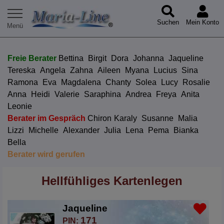
Suchen
Mein Konto
Freie Berater
Bettina
Birgit
Dora
Johanna
Jaqueline
Tereska
Angela
Zahna
Aileen
Myana
Lucius
Sina
Ramona
Eva
Magdalena
Chanty
Solea
Lucy
Rosalie
Anna
Heidi
Valerie
Saraphina
Andrea
Freya
Anita
Leonie
Berater im Gespräch
Chiron
Karaly
Susanne
Malia
Lizzi
Michelle
Alexander
Julia
Lena
Pema
Bianka
Bella
Berater wird gerufen
Hellfühliges Kartenlegen
Jaqueline
171
PIN: