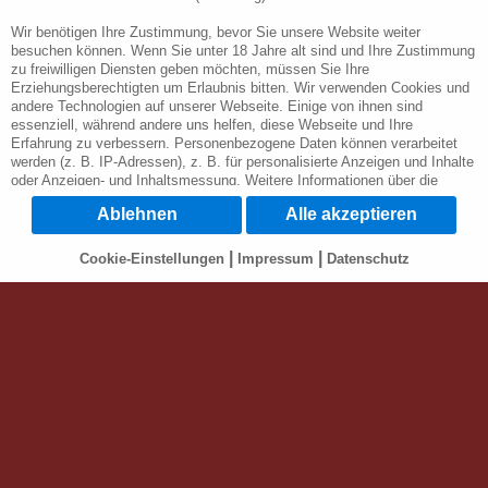
Wir benötigen Ihre Zustimmung, bevor Sie unsere Website weiter
besuchen können. Wenn Sie unter 18 Jahre alt sind und Ihre Zustimmung
zu freiwilligen Diensten geben möchten, müssen Sie Ihre
Erziehungsberechtigten um Erlaubnis bitten. Wir verwenden Cookies und
andere Technologien auf unserer Webseite. Einige von ihnen sind
essenziell, während andere uns helfen, diese Webseite und Ihre
Erfahrung zu verbessern. Personenbezogene Daten können verarbeitet
werden (z. B. IP-Adressen), z. B. für personalisierte Anzeigen und Inhalte
oder Anzeigen- und Inhaltsmessung. Weitere Informationen über die
Verwendung Ihrer Daten finden Sie in unserer Datenschutzerklärung. Sie
Ablehnen
Alle akzeptieren
können Ihre Auswahl jederzeit unter
Cookie-Einstellungen
widerrufen oder
anpassen.
|
|
Cookie-Einstellungen
Impressum
Datenschutz
Wichtig: Wir weisen Sie darauf hin, dass die Verarbeitung Ihrer Daten
durch die Nutzung verschiedener Dienste auf unserer Webseite in den
USA durch Google, Facebook u. Youtube geschieht: Wenn Sie auf "Alle
akzeptieren" klicken, willigen Sie zugleich gem. Art. 49 Abs. 1 S. 1 lit. a
DSGVO ein, dass Ihre Daten in den USA verarbeitet werden. Die USA
werden vom Europäischen Gerichtshof als ein Land mit einem nach EU-
Standards unzureichendem Datenschutzniveau eingeschätzt. Es besteht
*Alle genannten Preise enthalten die jeweils gültige gesetzliche
das Risiko, dass Ihre Daten durch US-Behörden, zu Kontroll- und zu
Mehrwertsteuer. Mobilfunktarif ggf. abw. / Stand: Mrz. 2000-2026 © by JK-
Überwachungszwecken, möglicherweise auch ohne
Fernmeldedienste GmbH
Rechtsbehelfsmöglichkeiten, verarbeitet werden können. Wenn Sie
"Ablehnen" wählen, findet die zuvor beschriebene Übermittlung nicht
Maria-Line® ist eine eingetragene Gemeinschaftsmarke
statt.