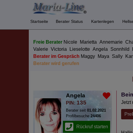
Startseite
Berater Status
Kartenlegen
Hells
Freie Berater
Nicole
Marietta
Annemarie
Cha
Valerie
Victoria
Lieselotte
Angela
Sonnhild
Berater im Gespräch
Maggy
Maya
Sally
Kar
Berater wird gerufen
Beim
Angela
135
Jetzt
PIN:
Berater seit
01.02.2021
Pre
Profilbesuche
24406
Hallo