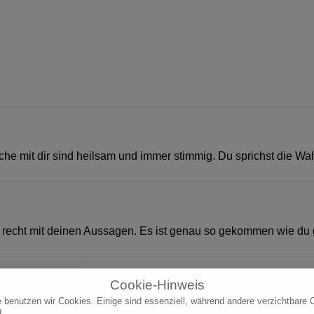
he mit dir sind heilsam und immer stimmig. Du sprichst die Wahrh
recht mit deinen Aussagen. Es ist genau so gekommen wie du g
Cookie-Hinweis
e benutzen wir Cookies. Einige sind essenziell, während andere verzichtbare 
uhigt hat. Melde mich bestimmt mal wieder
d.