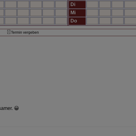
Di
Mi
Do
Termin vergeben
samer. 😀