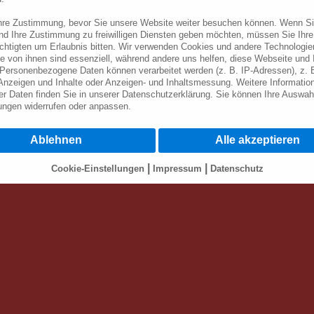
Ihre Zustimmung, bevor Sie unsere Website weiter besuchen können. Wenn Si
und Ihre Zustimmung zu freiwilligen Diensten geben möchten, müssen Sie Ihre
chtigten um Erlaubnis bitten. Wir verwenden Cookies und andere Technologie
e von ihnen sind essenziell, während andere uns helfen, diese Webseite und 
Personenbezogene Daten können verarbeitet werden (z. B. IP-Adressen), z. B
 Anzeigen und Inhalte oder Anzeigen- und Inhaltsmessung. Weitere Informatio
r Daten finden Sie in unserer Datenschutzerklärung. Sie können Ihre Auswahl
lungen
widerrufen oder anpassen.
isen Sie darauf hin, dass die Verarbeitung Ihrer Daten durch die Nutzung ver
Ablehnen
Alle akzeptieren
serer Webseite in den USA durch Google, Facebook u. Youtube geschieht: Wen
icken, willigen Sie zugleich gem. Art. 49 Abs. 1 S. 1 lit. a DSGVO ein, dass I
t werden. Die USA werden vom Europäischen Gerichtshof als ein Land mit e
|
|
Cookie-Einstellungen
Impressum
Datenschutz
reichendem Datenschutzniveau eingeschätzt. Es besteht das Risiko, dass Ih
u Kontroll- und zu Überwachungszwecken, möglicherweise auch ohne
glichkeiten, verarbeitet werden können. Wenn Sie "Ablehnen" wählen, findet
ermittlung nicht statt.
ils gültige gesetzliche Mehrwertsteuer. Mobilfunktarif ggf. abw. / Stand: Mr
Maria-Line® ist eine eingetragene Gemeinschaftsmarke
atenschutz
-
AGB
-
Widerrufsrecht
-
Bildnachweis
-
Bewerbung
-
Cookie-Einst