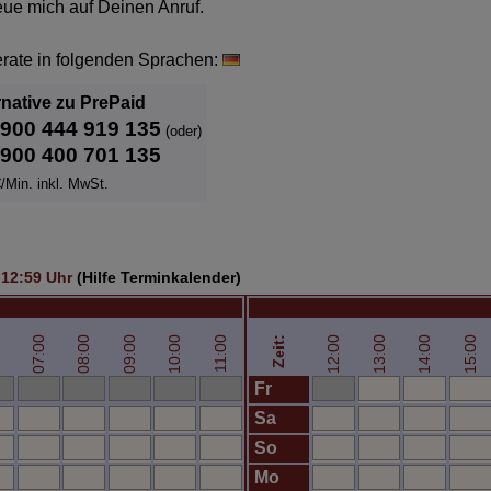
reue mich auf Deinen Anruf.
erate in folgenden Sprachen:
rnative zu PrePaid
900 444 919 135
(oder)
900 400 701 135
/Min. inkl. MwSt.
 12:59
Uhr
(Hilfe Terminkalender)
0
07:00
08:00
09:00
10:00
12:00
13:00
14:00
15:00
11:00
Zeit:
Fr
Sa
So
Mo