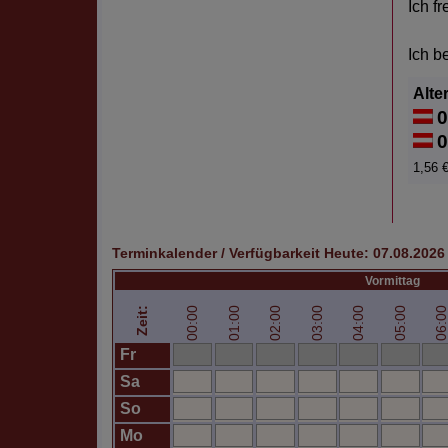
Ich f
Ich b
Alte
0
0
1,56 €
Terminkalender / Verfügbarkeit
Heute:
07.08.2026
Vormittag
00:00
01:00
02:00
03:00
04:00
05:00
06:0
Zeit:
Fr
Sa
So
Mo