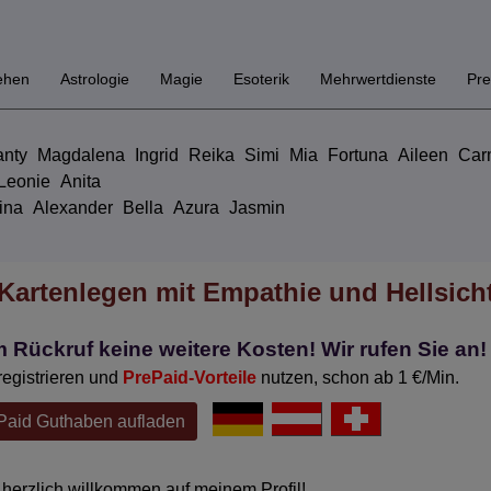
ehen
Astrologie
Magie
Esoterik
Mehrwertdienste
Pre
nty
Magdalena
Ingrid
Reika
Simi
Mia
Fortuna
Aileen
Car
Leonie
Anita
ina
Alexander
Bella
Azura
Jasmin
Kartenlegen mit Empathie und Hellsich
 Rückruf keine weitere Kosten! Wir rufen Sie an!
 registrieren und
PrePaid-Vorteile
nutzen, schon ab 1 €/Min.
Paid Guthaben aufladen
 herzlich willkommen auf meinem Profil!