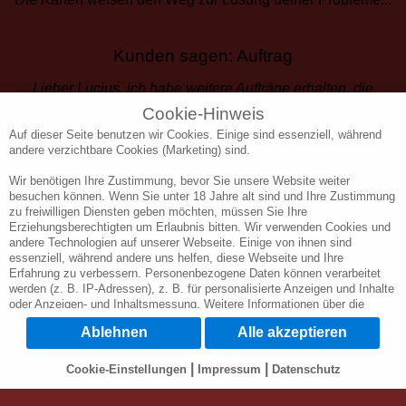
PIN 152
Kunden sagen: Auftrag
Lieber Lucius, ich habe weitere Aufträge erhalten, die
über Social Media kamen, top von Dir gesehen. Dank
Cookie-Hinweis
Dir hatte ich eine Anpassung gemacht. Du hast mich
Auf dieser Seite benutzen wir Cookies. Einige sind essenziell, während
andere verzichtbare Cookies (Marketing) sind.
gerettet. gestern kam etwas aus dem Ausland. Ist das
seriös? ich vertraue Dir zu 100% Immer wieder Danke
Wir benötigen Ihre Zustimmung, bevor Sie unsere Website weiter
besuchen können. Wenn Sie unter 18 Jahre alt sind und Ihre Zustimmung
😍
zu freiwilligen Diensten geben möchten, müssen Sie Ihre
Erziehungsberechtigten um Erlaubnis bitten. Wir verwenden Cookies und
andere Technologien auf unserer Webseite. Einige von ihnen sind
essenziell, während andere uns helfen, diese Webseite und Ihre
Erfahrung zu verbessern. Personenbezogene Daten können verarbeitet
werden (z. B. IP-Adressen), z. B. für personalisierte Anzeigen und Inhalte
oder Anzeigen- und Inhaltsmessung. Weitere Informationen über die
Verwendung Ihrer Daten finden Sie in unserer Datenschutzerklärung. Sie
Ablehnen
Alle akzeptieren
können Ihre Auswahl jederzeit unter
Cookie-Einstellungen
widerrufen oder
anpassen.
|
|
Cookie-Einstellungen
Impressum
Datenschutz
Wichtig: Wir weisen Sie darauf hin, dass die Verarbeitung Ihrer Daten
durch die Nutzung verschiedener Dienste auf unserer Webseite in den