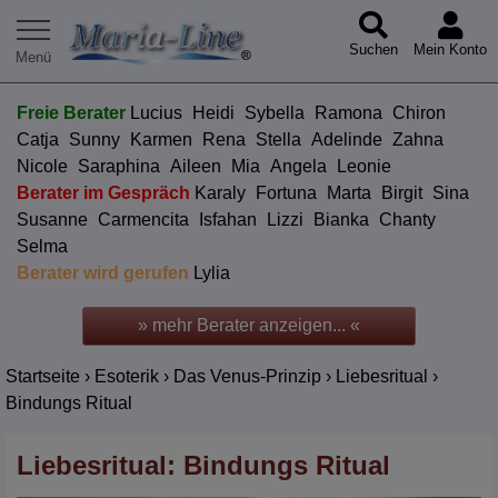
Suchen
Mein Konto
Freie Berater
Lucius
Heidi
Sybella
Ramona
Chiron
Catja
Sunny
Karmen
Rena
Stella
Adelinde
Zahna
Nicole
Saraphina
Aileen
Mia
Angela
Leonie
Berater im Gespräch
Karaly
Fortuna
Marta
Birgit
Sina
Susanne
Carmencita
Isfahan
Lizzi
Bianka
Chanty
Selma
Berater wird gerufen
Lylia
» mehr Berater anzeigen... «
Startseite
›
Esoterik
›
Das Venus-Prinzip
›
Liebesritual
›
Bindungs Ritual
Liebesritual: Bindungs Ritual