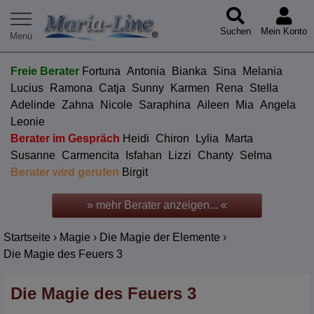
Suchen
Mein Konto
Freie Berater
Fortuna
Antonia
Bianka
Sina
Melania
Lucius
Ramona
Catja
Sunny
Karmen
Rena
Stella
Adelinde
Zahna
Nicole
Saraphina
Aileen
Mia
Angela
Leonie
Berater im Gespräch
Heidi
Chiron
Lylia
Marta
Susanne
Carmencita
Isfahan
Lizzi
Chanty
Selma
Berater wird gerufen
Birgit
» mehr Berater anzeigen... «
Startseite
›
Magie
›
Die Magie der Elemente
›
Die Magie des Feuers 3
Die Magie des Feuers 3